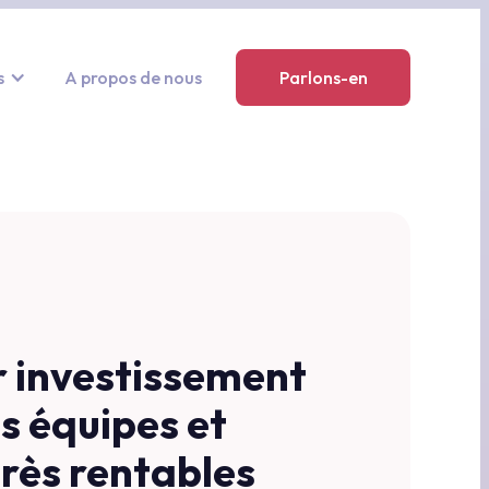
s
A propos de nous
Parlons-en
r investissement
es équipes et
très rentables