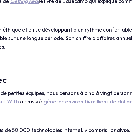
ré de
Getting Real
le livre de Basecamp qui explique comme
n éthique et en se développant à un rythme confortable, 
able sur une longue période. Son chiffre d'affaires annuel 
es.
ec
de petites équipes, nous pensons à cinq à vingt person
uiltWith
a réussi à
générer environ 14 millions de dolla
us de 50 000 technologies Internet, y compris l'analyse, l